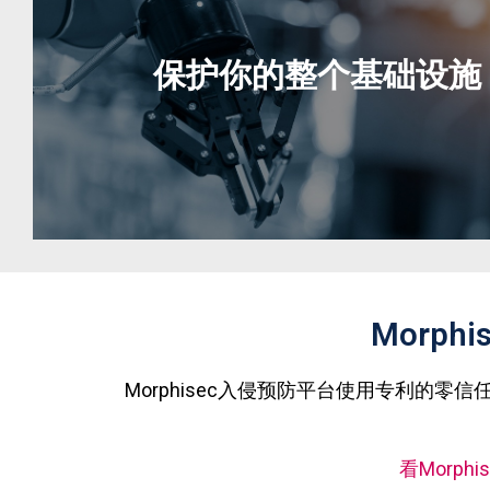
在它们执行之前，自然地防止所有零日、基于内
威胁、恶意文件和基于浏览器的攻击。
保护你的整个基础设施
Morp
在虚拟、物理或混合IT环境中发挥作用，不需要
Morphisec入侵预防平台使用专利的
接
看Morp