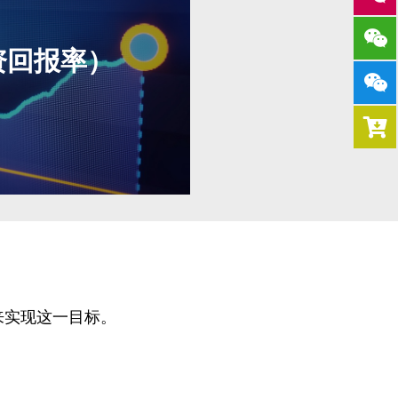
，安装迅速，不需要管
有影响。
资回报率）
具成本-风险价值。不需要
来实现这一目标。
，没有补救措施。