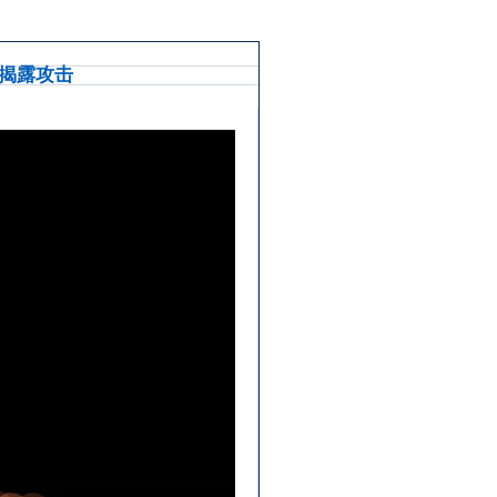
和揭露攻击