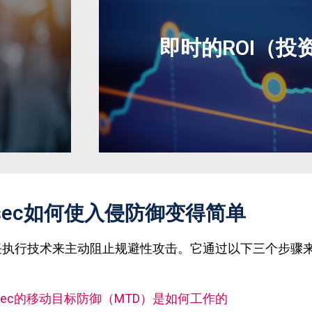
存的高级
小巧的2Mb代理只在加载时活动
理，而且对性能没
即时的ROI（投
hisec如何使入侵防御变得简单
互联网连
Morphisec具有最高的安全工
零信任执行技术来主动阻止规避性攻击。它通过以下三个步骤
调查或分析，没有假阳性警报
hisec的移动目标防御（MTD）是如何工作的