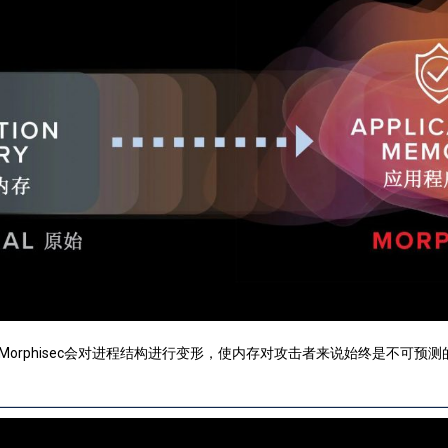
orphisec会对进程结构进行变形，使内存对攻击者来说始终是不可预测