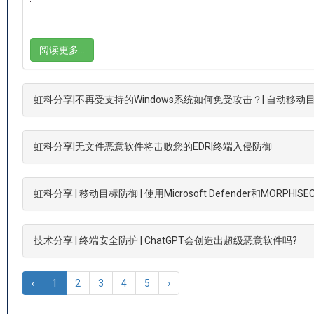
美国网络安全和基础设施安全局(CISA) …
阅读更多…
虹科分享|不再受支持的Windows系统如何免受攻击？| 自动移动
虹科分享|无文件恶意软件将击败您的EDR|终端入侵防御
虹科分享 | 移动目标防御 | 使用Microsoft Defender和MORPH
技术分享 | 终端安全防护 | ChatGPT会创造出超级恶意软件吗?
‹
1
2
3
4
5
›