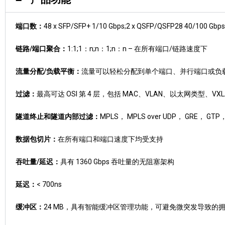
端口数：
48 x SFP/SFP+ 1/10 Gbps;2 x QSFP/QSFP28 40/1
链路/端口聚合：
1:1;1：n;n：1;n：n – 在所有端口/链路速度下
流量分配/负载平衡：
流量可以轻松分配到单个端口、并行端口或负
过滤：
最高可达 OSI 第 4 层，包括 MAC、VLAN、以太网类型、VX
隧道终止和隧道内部过滤：
MPLS， MPLS over UDP， GRE， GTP
数据包切片：
在所有端口和端口速度下均受支持
吞吐量/延迟：
具有 1360 Gbps 吞吐量的无阻塞架构
延迟：
< 700ns
缓冲区：
24 MB，具有智能缓冲区管理功能，可避免微突发导致的