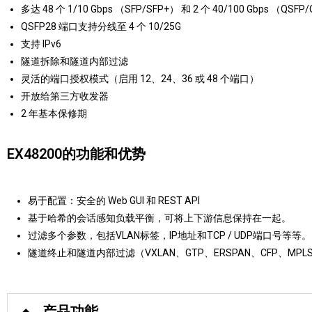
多达 48 个 1/10 Gbps （SFP/SFP+） 和 2 个 40/100 Gbps （QSF
QSFP28 端口支持分线至 4 个 10/25G
支持 IPv6
隧道拆除和隧道内部过滤
灵活的端口授权模式（启用 12、24、36 或 48 个端口）
开放给第三方收发器
2 年基本保修期
EX48200的功能和优势
易于配置：安全的 Web GUI 和 REST API
基于哈希的会话感知负载平衡，可将上下游信息保持在一起。
过滤多个参数，包括VLAN标签，IP地址和TCP / UDP端口号等等。
隧道终止和隧道内部过滤（VXLAN、GTP、ERSPAN、CFP、MPLS
产品功能