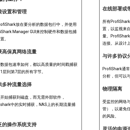
在线部署或
接设置和管理
所有ProfiS
rofiShark放在要分析的数据包行中，并使用
置，以监视来自S
ofiShark Manager GUI来控制硬件和数据包捕
量。ProfiSh
设置。
连接。从设计
获高保真网络流量
与许多协议
管数据包速率如何，都以高质量的时间戳捕获
ProfiShar
1层到第7层的所有字节。
分析，但可以
供多种流量选择
物理隔离
接开始捕获到磁盘，而无需外部软件，
受监控的网络
reshark中的实时捕获，NAS上的长期流量捕
管），以避免任
。
的风险。
泛的操作系统支持
灵活的电源