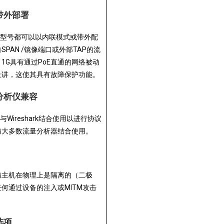
带外部署
hark型号都可以以内联模式或带外配
PAN /镜像端口或外部TAP的流
ark 1G具有通过PoE直通的网络被动
上讲，这使其具有故障保护功能。
分析仪兼容
k通常与Wireshark结合使用以进行协议
与大多数流量分析器结合使用。
与主机在物理上是隔离的（二极
何通过设备的注入或MITM攻击
选项