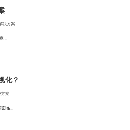
案
解决方案
宽…
视化？
决方案
商面临…