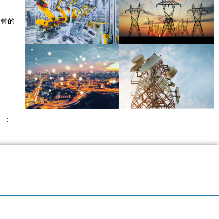
时钟的
）：