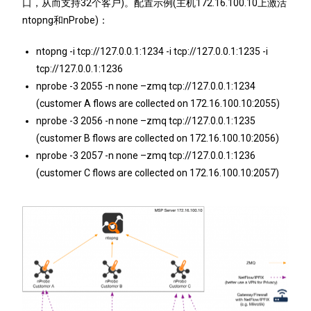
口，从而支持32个客户)。
配置示例(主机172.16.100.10上激活
ntopng和nProbe)：
ntopng -i tcp://127.0.0.1:1234 -i tcp://127.0.0.1:1235 -i
tcp://127.0.0.1:1236
nprobe -3 2055 -n none –zmq tcp://127.0.0.1:1234
(customer A flows are collected on 172.16.100.10:2055)
nprobe -3 2056 -n none –zmq tcp://127.0.0.1:1235
(customer B flows are collected on 172.16.100.10:2056)
nprobe -3 2057 -n none –zmq tcp://127.0.0.1:1236
(customer C flows are collected on 172.16.100.10:2057)