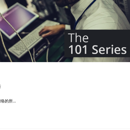
析
络的所…