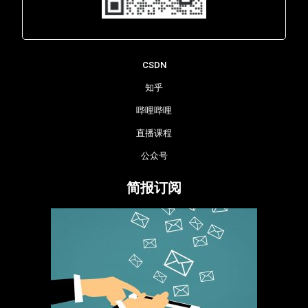
Lara - 虹科网络部
CSDN
知乎
哔哩哔哩
直播课程
公众号
简报订阅