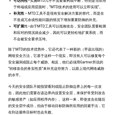
可访问性
–实施MTD几乎不需要重构或中断，特别是当应用
于终端或应用层面时，”MTD技术的使用可以立即实现”。
补充性
– MTD工具不是现有安全解决方案的替代，而是在
不造成冗余或性能问题的情况下增加重要防御的补充。
可扩展
性–由于MTD工具可以抵御攻击，安全团队需要检测
和应对的情况就会减少，因此可以更轻松地扩展系统，而
不会被安全要求压垮。
除了MTD的技术优势外，它还代表了一种新的（早该出现的）
网络安全方法，它基于这样一个现实，即没有人可以修复每个
安全漏洞或阻止每个威胁。相反，他们必须用Gartner所说的
“转移攻击的务实性质”来补充这些努力，以跟上现代网络威胁
的水平。
今天的安全团队不能指望看到或阻止防御边界上的每一次攻
击，因此他们需要在该边界内设置安全层，来保护常受到攻击
的敏感资产（如应用程序内存）。这样一来，即使攻击在随后
的安全层中成功，但由于移动目标防御所应用的回避手法，它
在到达最终目标时也会失败。