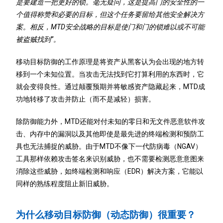
是要建造一把更好的锁。毫无疑问，这是提高门的安全性的一
个值得称赞和必要的目标，但这个任务要留给其他安全解决方
案。相反，MTD安全战略的目标是使门和门的锁难以或不可能
被盗贼找到”。
移动目标防御的工作原理是将资产从黑客认为会出现的地方转
移到一个未知位置。当攻击无法找到它打算利用的东西时，它
就会变得良性。通过颠覆预期并将敏感资产隐藏起来，MTD成
功地转移了攻击并防止（而不是减轻）损害。
除防御能力外，MTD还能对付未知的零日和无文件恶意软件攻
击、内存中的漏洞以及其他即使是最先进的终端检测和预防工
具也无法捕捉的威胁。由于MTD不像下一代防病毒（NGAV）
工具那样依赖攻击签名来识别威胁，也不需要检测恶意意图来
消除这些威胁，如终端检测和响应（EDR）解决方案，它能以
同样的熟练程度阻止新旧威胁。
为什么移动目标防御（动态防御）很重要？