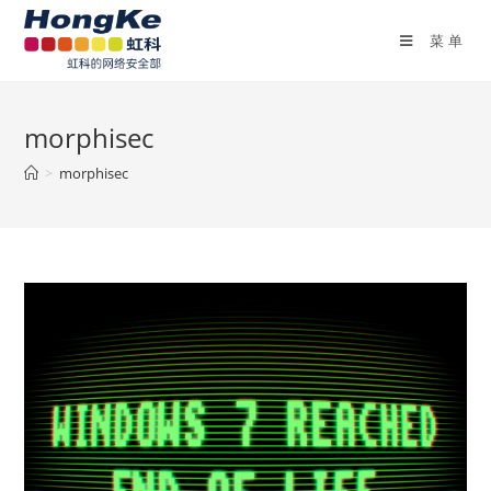
菜单
morphisec
>
morphisec