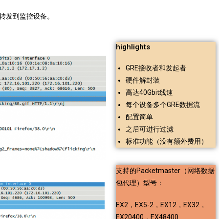
转发到监控设备。
highlights
GRE接收者和发起者
硬件解封装
高达40Gbit线速
每个设备多个GRE数据流
配置简单
之后可进行过滤
标准功能（没有额外费用）
支持的Packetmaster（网络数据
包代理）型号：
EX2，EX5-2，EX12，EX32，
EX20400，EX48400