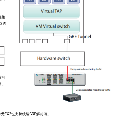
直接
2透
后可
备。
单元EX2也支持线速GRE解封装。