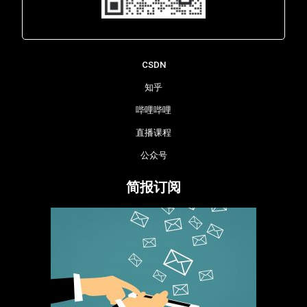
Lara - 虹科网络部
CSDN
知乎
哔哩哔哩
直播课程
公众号
简报订阅