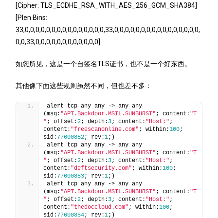
[Cipher: TLS_ECDHE_RSA_WITH_AES_256_GCM_SHA384]
[Plen Bins:
33,0,0,0,0,0,0,0,0,0,0,0,0,0,0,0,33,0,0,0,0,0,0,0,0,0,0,0,0,0,0,0,0,
0,0,33,0,0,0,0,0,0,0,0,0,0,0,0]
如您所见，这是一个自签名TLS证书，也不是一个好东西。
其他像下面这些规则虽然不同，但也差不多：
alert tcp any any -> any any 
(msg:
"APT.Backdoor.MSIL.SUNBURST"
; content:
"T 
"
; offset:
2
; depth:
3
; content:
"Host:"
; 
content:
"freescanonline.com"
; within:
100
; 
sid:
77600852
; rev:
1
;) 
alert tcp any any -> any any 
(msg:
"APT.Backdoor.MSIL.SUNBURST"
; content:
"T 
"
; offset:
2
; depth:
3
; content:
"Host:"
; 
content:
"deftsecurity.com"
; within:
100
; 
sid:
77600853
; rev:
1
;) 
alert tcp any any -> any any 
(msg:
"APT.Backdoor.MSIL.SUNBURST"
; content:
"T 
"
; offset:
2
; depth:
3
; content:
"Host:"
; 
content:
"thedoccloud.com"
; within:
100
; 
sid:
77600854
; rev:
1
;) 