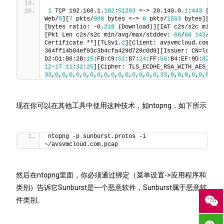
1
 TCP 192.168.1.
102
:
51293
 <-> 20.140.0.
1
:
443
 [prot
Web/
5
][
7
 pkts/
998
 bytes <-> 
6
 pkts/
1553
 bytes][Good
[bytes ratio: -0.
218
 (Download)][IAT c2s/s2c min/av
[Pkt Len c2s/s2c min/avg/max/stddev: 
66
/
66
143
/
259
Certificate **][TLSv1.
2
][Client: avsvmcloud.com][JA
364ff14b04ef93c3b4cfa429d729c0d9][Issuer: CN=localh
D2:D1:B8:2B:
15
:FB:C9:
51
:B7:
24
:FF:
56
:B4:EF:9D:
82
:E2:
12
-
17
11
:
32
:
25
33
,
0
,
0
,
0
,
0
,
0
,
0
,
0
,
0
,
0
,
0
,
0
,
0
,
0
,
0
,
0
,
33
,
0
,
0
,
0
,
0
,
0
,
0
,
0
,
0
现在你可以在其他工具中使用这种技术，如ntopng，如下所示
ntopng -p sunburst.protos -i 
~/avsvmcloud.com.pcap
然后在ntopng里面，你必须通过绑定（菜单设置->应用程序和
类别）告诉它Sunburst是一个恶意软件，Sunburst属于恶意软
件类别。