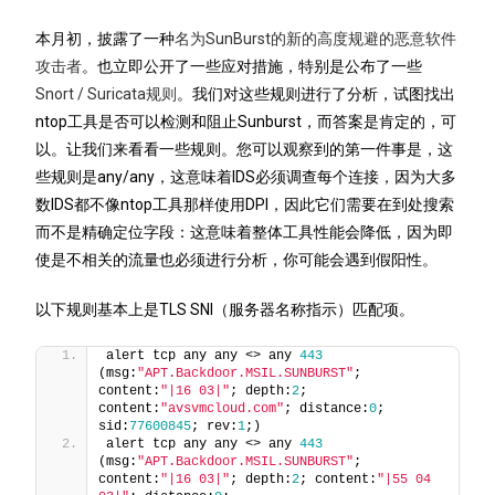
本月初，披露了一种
名为SunBurst的新的高度规避的恶意软件
攻击者
。也立即公开了一些应对措施，特别是公布了一些
Snort / Suricata规则
。我们对这些规则进行了分析，试图找出
ntop工具是否可以检测和阻止Sunburst，而答案是肯定的，可
以。让我们来看看一些规则。您可以观察到的第一件事是，这
些规则是any/any，这意味着IDS必须调查每个连接，因为大多
数IDS都不像ntop工具那样使用DPI，因此它们需要在到处搜索
而不是精确定位字段：这意味着整体工具性能会降低，因为即
使是不相关的流量也必须进行分析，你可能会遇到假阳性。
以下规则基本上是TLS SNI（服务器名称指示）匹配项。
alert tcp any any <> any 
443
(msg:
"APT.Backdoor.MSIL.SUNBURST"
; 
content:
"|16 03|"
; depth:
2
; 
content:
"avsvmcloud.com"
; distance:
0
; 
sid:
77600845
; rev:
1
;) 
alert tcp any any <> any 
443
(msg:
"APT.Backdoor.MSIL.SUNBURST"
; 
content:
"|16 03|"
; depth:
2
; content:
"|55 04 