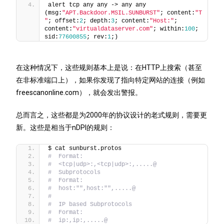
alert tcp any any -> any any 
(msg:
"APT.Backdoor.MSIL.SUNBURST"
; content:
"T 
"
; offset:
2
; depth:
3
; content:
"Host:"
; 
content:
"virtualdataserver.com"
; within:
100
; 
sid:
77600855
; rev:
1
;)
在这种情况下，这些规则基本上是说：在HTTP上搜索（甚至
在非标准端口上），如果你发现了指向特定网站的连接（例如
freescanonline.com），就会发出警报。
总而言之，这些都是为2000年的协议设计的老式规则，需要更
新。这些是相当于nDPI的规则：
$ cat sunburst.protos
#  Format:
#  <tcp|udp>:,<tcp|udp>:,.....@
#  Subprotocols
#  Format:
#  host:"",host:"",.....@
#
#  IP based Subprotocols
#  Format:
#  ip:,ip:,.....@