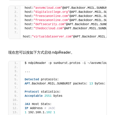
host:
"avsvmcloud.com"
@APT.Backdoor.MSIL.SUNBURST
host:
"digitalcollege.org"
@APT.Backdoor.MSIL.SUNBUR
host:
"freescanonline.com"
@APT.Backdoor.MSIL.SUNBUR
host:
"freescanonline.com"
@APT.Backdoor.MSIL.SUNBUR
host:
"deftsecurity.com"
@APT.Backdoor.MSIL.SUNBURST
host:
"thedoccloud.com"
@APT.Backdoor.MSIL.SUNBURST
host:
"virtualdataserver.com"
@APT.Backdoor.MSIL.SUNB
现在您可以按如下方式启动 ndpiReader。
$ ndpiReader -p sunburst.protos -i ~/avsvmcloud.co
...
Detected
 protocols:
APT
.Backdoor.MSIL.SUNBURST packets: 
13
 bytes: 
2551
Protocol
 statistics:
Acceptable
2551
 bytes
JA3
 Host Stats:
IP
 Address
 # JA3C
1
 192.168.1.
102
1