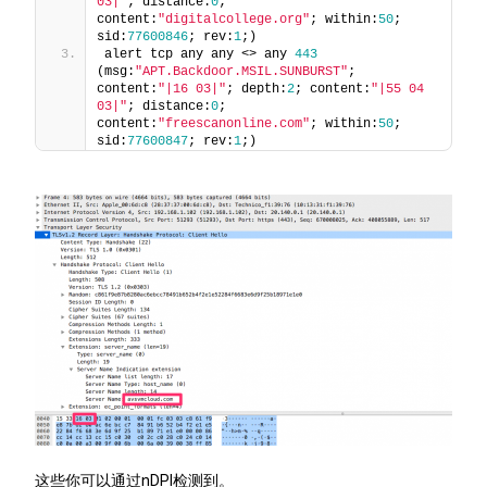
03|"
; distance:
0
; 
content:
"digitalcollege.org"
; within:
50
; 
sid:
77600846
; rev:
1
;) 
alert tcp any any <> any 
443
(msg:
"APT.Backdoor.MSIL.SUNBURST"
; 
content:
"|16 03|"
; depth:
2
; content:
"|55 04 
03|"
; distance:
0
; 
content:
"freescanonline.com"
; within:
50
; 
sid:
77600847
; rev:
1
;) 
这些你可以通过nDPI检测到。