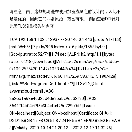
请注意，由于这些规则是在使用加密流量之前设计的，因此不
是最优的，因此它们非常原始，范围有限。 例如查看DPI针对
此类TLS流量报告的内容：
TCP 192.168.1.102:51293 <-> 20.140.0.1:443 [proto: 91/TLS]
[cat: Web/5][7 pkts/998 bytes <-> 6 pkts/1553 bytes]
[Goodput ratio: 52/74][1.74 sec][ALPN: h2;http/1.1][bytes
ratio: -0.218 (Download)][IAT c2s/s2c min/avg/max/stddev:
0/109 253/420 1142/1033 447/434][Pkt Len c2s/s2c
min/avg/max/stddev: 66/66 143/259 583/1215 180/428]
[Risk:
** Self-signed Certificate **
][TLSv1.2][Client:
avsvmcloud.com][JA3C:
2a26b1a62e40d25d4de3babc9d532f30][JA3S:
364ff14b04ef93c3b4cfa429d729c0d9][Issuer:
CN=localhost][Subject: CN=localhost][Certificate SHA-1:
D2:D1:B8:2B:15:FB:C9:51:B7:24:FF:56:B4:EF:9D:82:E2:E5:EA:B
3][Validity: 2020-10-14 21:20:12 – 2022-12-17 11:32:25]